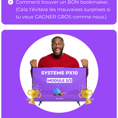
Comment trouver un BON bookmaker.
(Cela t’évitera les mauvaises surprises si
tu veux GAGNER GROS comme nous.)