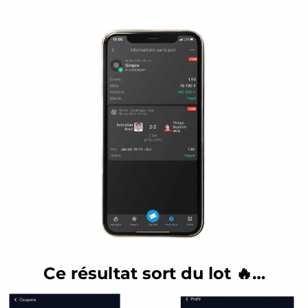
Ce résultat sort du lot 🔥…