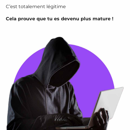
C’est totalement légitime
Cela prouve que tu es devenu plus mature !