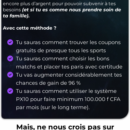
encore plus d’argent pour pouvoir subvenir à tes
besoins
(et si tu es comme nous prendre soin de
ta famille).
Avec cette méthode ?
Tu sauras comment trouver les coupons
gratuits de presque tous les sports
Tu sauras comment choisir les bons
matchs et placer tes paris avec certitude
Tu vas augmenter considérablement tes
chances de gain de 96 %
Tu sauras comment utiliser le système
PX10 pour faire minimum 100.000 f CFA
par mois (sur le long terme).
Mais, ne nous crois pas sur