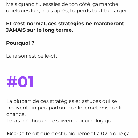
Mais quand tu essaies de ton côté, ça marche
quelques fois, mais après, tu perds tout ton argent.
Et c’est normal, ces stratégies ne marcheront
JAMAIS sur le long terme.
Pourquoi ?
La raison est celle-ci :
#01
La plupart de ces stratégies et astuces qui se
trouvent un peu partout sur Internet mis sur la
chance.
Leurs méthodes ne suivent aucune logique.
Ex :
On te dit que c’est uniquement à 02 h que ça