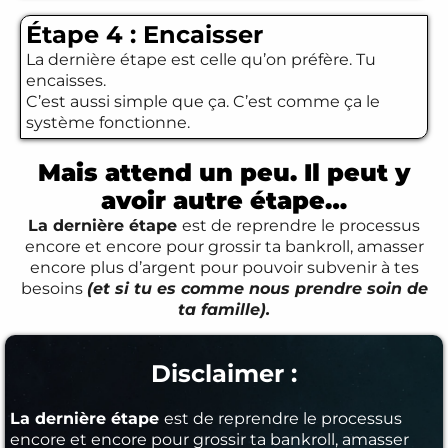
Étape 4 : Encaisser
La dernière étape est celle qu’on préfère. Tu
encaisses.
C’est aussi simple que ça. C’est comme ça le
système fonctionne.
Mais attend un peu. Il peut y
avoir autre étape…
La dernière étape
est de reprendre le processus
encore et encore pour grossir ta bankroll, amasser
encore plus d’argent pour pouvoir subvenir à tes
besoins
(et si tu es comme nous prendre soin de
ta famille).
Disclaimer :
La dernière étape
est de reprendre le processus
encore et encore pour grossir ta bankroll, amasser