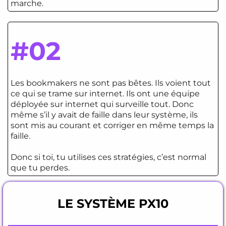
marche.
#02
Les bookmakers ne sont pas bêtes. Ils voient tout
ce qui se trame sur internet. Ils ont une équipe
déployée sur internet qui surveille tout. Donc
même s’il y avait de faille dans leur système, ils
sont mis au courant et corriger en même temps la
faille.
Donc si toi, tu utilises ces stratégies, c’est normal
que tu perdes.
LE SYSTÈME PX10