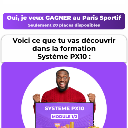
Oui, je veux GAGNER au Paris Sportif
Seulement 20 places disponibles
Voici ce que tu vas découvrir
dans la formation
Système PX10 :